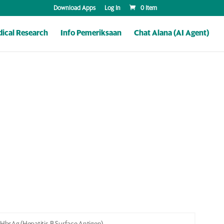
Download Apps
Log In
0 Item
ical Research
Info Pemeriksaan
Chat Alana (AI Agent)