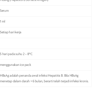
HbsAg (Hepatitis B Surface Antigen)
Serum
1 ml
Setiap hari kerja
5 hari pada suhu 2 – 8°C
menggunakan ice pack
HBsAg adalah penanda awal infeksi Hepatitis B. Bila HBsAg
menetap dalam darah > 6 bulan, berarti telah terjadi infeksi kronis.