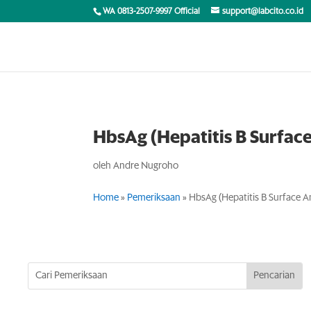
WA 0813-2507-9997 Official
support@labcito.co.id
HbsAg (Hepatitis B Surfac
oleh
Andre Nugroho
Home
»
Pemeriksaan
»
HbsAg (Hepatitis B Surface A