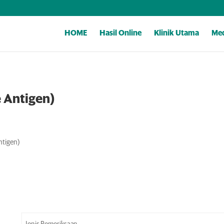
HOME
Hasil Online
Klinik Utama
Med
e Antigen)
ntigen)