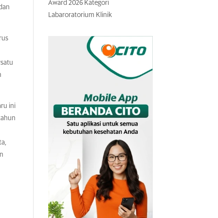
Award 2026 Kategori
 dan
Labaroratorium Klinik
rus
rsatu
n
ru ini
tahun
ta,
an