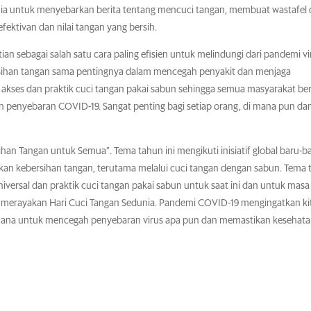
nia untuk menyebarkan berita tentang mencuci tangan, membuat wastafel
ktivan dan nilai tangan yang bersih.
ian sebagai salah satu cara paling efisien untuk melindungi dari pandemi vi
rsihan tangan sama pentingnya dalam mencegah penyakit dan menjaga
akses dan praktik cuci tangan pakai sabun sehingga semua masyarakat be
 penyebaran COVID-19. Sangat penting bagi setiap orang, di mana pun da
an Tangan untuk Semua”. Tema tahun ini mengikuti inisiatif global baru-ba
n kebersihan tangan, terutama melalui cuci tangan dengan sabun. Tema 
iversal dan praktik cuci tangan pakai sabun untuk saat ini dan untuk masa
 merayakan Hari Cuci Tangan Sedunia. Pandemi COVID-19 mengingatkan ki
erhana untuk mencegah penyebaran virus apa pun dan memastikan kesehat