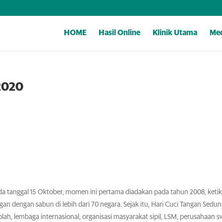
HOME
Hasil Online
Klinik Utama
Med
2020
da tanggal 15 Oktober, momen ini pertama diadakan pada tahun 2008, keti
ngan dengan sabun di lebih dari 70 negara. Sejak itu, Hari Cuci Tangan Sedun
ah, lembaga internasional, organisasi masyarakat sipil, LSM, perusahaan s