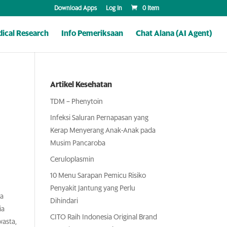
Download Apps
Log In
0 Item
ical Research
Info Pemeriksaan
Chat Alana (AI Agent)
Artikel Kesehatan
TDM – Phenytoin
Infeksi Saluran Pernapasan yang
Kerap Menyerang Anak-Anak pada
Musim Pancaroba
Ceruloplasmin
10 Menu Sarapan Pemicu Risiko
Penyakit Jantung yang Perlu
ka
Dihindari
ia
CITO Raih Indonesia Original Brand
wasta,