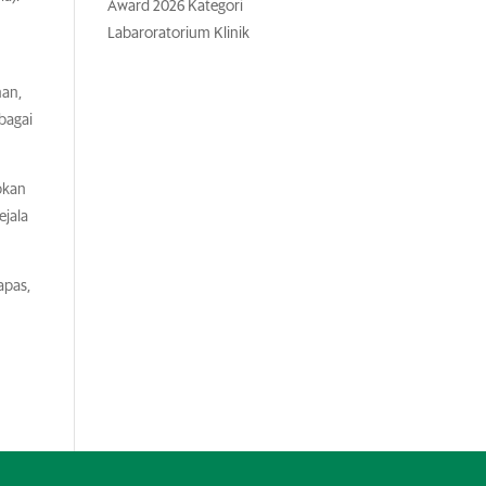
Award 2026 Kategori
Labaroratorium Klinik
han,
ebagai
pkan
ejala
apas,