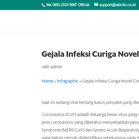
WA 0813-2507-9997 Official
support@labcito.co.id
Gejala Infeksi Curiga Nove
oleh
admin
Home
»
Infographic
»
Gejala Infeksi Curiga Novel Co
Saat ini sedang viral tentang kasus penyakit yang d
Coronavirus (CoV) adalah keluarga besar virus yang
jenis coronavirus yang diketahui menyebabkan penya
Syndrome (MERS-CoV) dan Severe Acute Respiratory 
yang belum pernah diidentifikasi sebelumnya pada m