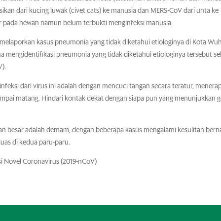
kan dari kucing luwak (civet cats) ke manusia dan MERS-CoV dari unta ke
ar pada hewan namun belum terbukti menginfeksi manusia.
melaporkan kasus pneumonia yang tidak diketahui etiologinya di Kota Wu
ina mengidentifikasi pneumonia yang tidak diketahui etiologinya tersebut s
V).
eksi dari virus ini adalah dengan mencuci tangan secara teratur, menera
sampai matang. Hindari kontak dekat dengan siapa pun yang menunjukkan g
gian besar adalah demam, dengan beberapa kasus mengalami kesulitan bern
luas di kedua paru-paru.
i Novel Coronavirus (2019-nCoV)