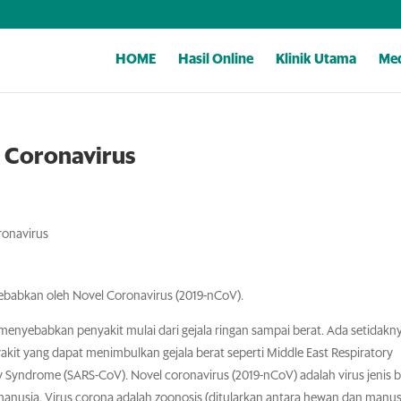
HOME
Hasil Online
Klinik Utama
Med
l Coronavirus
ronavirus
isebabkan oleh Novel Coronavirus (2019-nCoV).
 menyebabkan penyakit mulai dari gejala ringan sampai berat. Ada setidakn
kit yang dapat menimbulkan gejala berat seperti Middle East Respiratory
Syndrome (SARS-CoV). Novel coronavirus (2019-nCoV) adalah virus jenis 
anusia. Virus corona adalah zoonosis (ditularkan antara hewan dan manusi