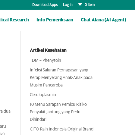
Download Apps
Log In
0 Item
ical Research
Info Pemeriksaan
Chat Alana (AI Agent)
Artikel Kesehatan
TDM – Phenytoin
Infeksi Saluran Pernapasan yang
Kerap Menyerang Anak-Anak pada
Musim Pancaroba
Ceruloplasmin
10 Menu Sarapan Pemicu Risiko
ya dua
Penyakit Jantung yang Perlu
Dihindari
baru
CITO Raih Indonesia Original Brand
a).