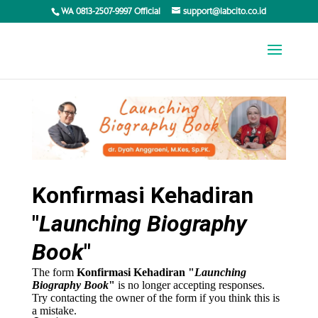
WA 0813-2507-9997 Official
support@labcito.co.id