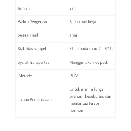
Jumlah
2 ml
Waktu Pengerjaan
Setiap hari kerja
Selesai Hasil
1 hari
Stabilitas sampel
3 hari pada suhu 2 – 8 ° C
Syarat Transportasi
Menggunakan ice pack
Metode
ELFA
Untuk menilai fungsi
ovarium, kesuburan, dan
Tujuan Pemeriksaan
memantau terapi
hormon