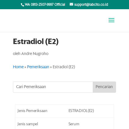
WA 0813-2507-9997 Official
support@labcito.co.id
Estradiol (E2)
oleh
Andre Nugroho
Home
»
Pemeriksaan
»
Estradiol (E2)
Jenis Pemeriksaan
ESTRADIOL(E2)
Jenis sampel
Serum