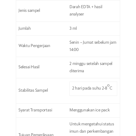
Darah EDTA + hasil
Jenis sampel
analyser
Jumlah
3 ml
Senin – Jumat sebelum jam
Waktu Pengerjaan
14:00
2 minggu setelah sampel
Selesai Hasil
diterima
o
2 hari pada suhu 2-8
C
Stabilitas Sampel
Syarat Transportasi
Menggunakan ice pack
Untuk mengetahui status
imun dan perkembangan
Tujuan Pemeriksaan