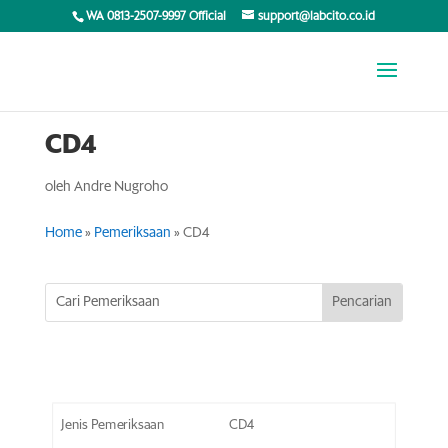
WA 0813-2507-9997 Official
support@labcito.co.id
CD4
oleh
Andre Nugroho
Home
»
Pemeriksaan
»
CD4
Jenis Pemeriksaan
CD4