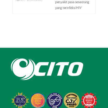
penyakit pasa seseorang
yang terinfeksi HIV