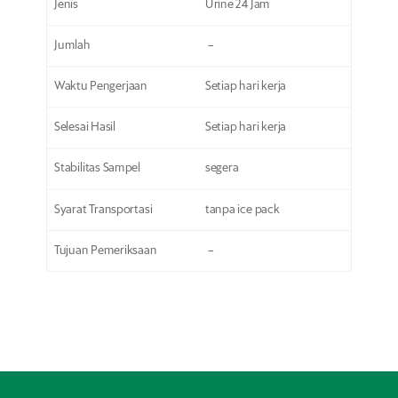
Jenis
Urine 24 Jam
Jumlah
–
Waktu Pengerjaan
Setiap hari kerja
Selesai Hasil
Setiap hari kerja
Stabilitas Sampel
segera
Syarat Transportasi
tanpa ice pack
Tujuan Pemeriksaan
–