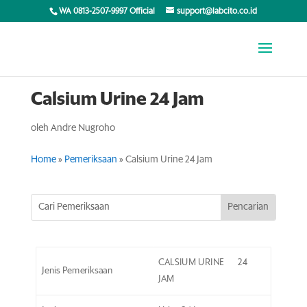
WA 0813-2507-9997 Official
support@labcito.co.id
Calsium Urine 24 Jam
oleh
Andre Nugroho
Home
»
Pemeriksaan
»
Calsium Urine 24 Jam
CALSIUM URINE 24
Jenis Pemeriksaan
JAM