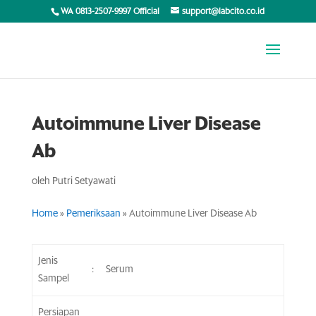
WA 0813-2507-9997 Official
support@labcito.co.id
Autoimmune Liver Disease
Ab
oleh
Putri Setyawati
Home
»
Pemeriksaan
»
Autoimmune Liver Disease Ab
Jenis
:
Serum
Sampel
Persiapan