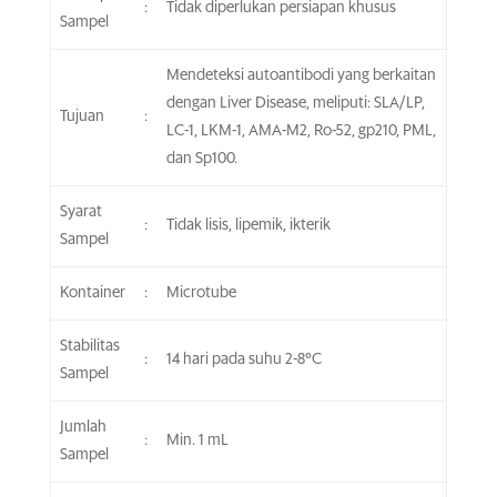
:
Tidak diperlukan persiapan khusus
Sampel
Mendeteksi autoantibodi yang berkaitan
dengan Liver Disease, meliputi: SLA/LP,
Tujuan
:
LC-1, LKM-1, AMA-M2, Ro-52, gp210, PML,
dan Sp100.
Syarat
:
Tidak lisis, lipemik, ikterik
Sampel
Kontainer
:
Microtube
Stabilitas
:
14 hari pada suhu 2-8°C
Sampel
Jumlah
:
Min. 1 mL
Sampel