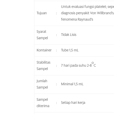
Untuk evaluasi fungsi platelet; 
Tujuan
:
diagnosis penyakit Von Willbrand’s
fenomena Raynaud’s
Syarat
:
Tidak Lisis
Sampel
Kontainer
:
Tube 1,5 mL
Stabilitas
o
:
7 hari pada suhu 2-8
C
Sampel
Jumlah
:
Minimal 1,5 mL
Sampel
Sampel
:
Setiap hari kerja
diterima