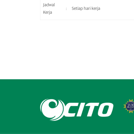
Jadwal
:
Setiap hari kerja
Kerja