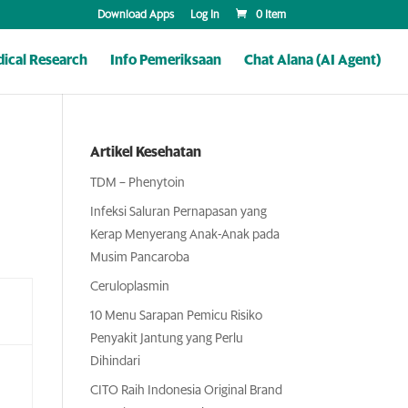
Download Apps
Log In
0 Item
ical Research
Info Pemeriksaan
Chat Alana (AI Agent)
Artikel Kesehatan
TDM – Phenytoin
Infeksi Saluran Pernapasan yang
Kerap Menyerang Anak-Anak pada
Musim Pancaroba
Ceruloplasmin
10 Menu Sarapan Pemicu Risiko
Penyakit Jantung yang Perlu
Dihindari
CITO Raih Indonesia Original Brand