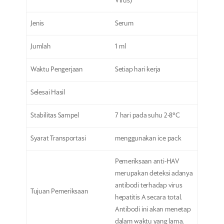
Virus)
Jenis
Serum
Jumlah
1 ml
Waktu Pengerjaan
Setiap hari kerja
Selesai Hasil
Stabilitas Sampel
7 hari pada suhu 2-8°C
Syarat Transportasi
menggunakan ice pack
Pemeriksaan anti-HAV
merupakan deteksi adanya
antibodi terhadap virus
Tujuan Pemeriksaan
hepatitis A secara total.
Antibodi ini akan menetap
dalam waktu yang lama.