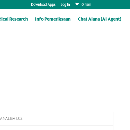
Download Apps
Log In
0 Item
ical Research
Info Pemeriksaan
Chat Alana (AI Agent)
ANALISA LCS