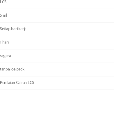
LCS
5 ml
Setiap hari kerja
1 hari
segera
tanpa ice pack
Penilaian Cairan LCS