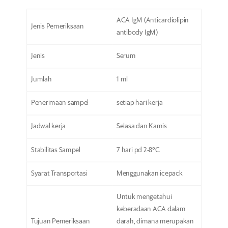
ACA IgM (Anticardiolipin
Jenis Pemeriksaan
antibody IgM)
Jenis
Serum
Jumlah
1 ml
Penerimaan sampel
setiap hari kerja
Jadwal kerja
Selasa dan Kamis
Stabilitas Sampel
7 hari pd 2-8°C
Syarat Transportasi
Menggunakan icepack
Untuk mengetahui
keberadaan ACA dalam
Tujuan Pemeriksaan
darah, dimana merupakan