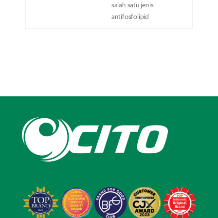
salah satu jenis
antifosfolipid