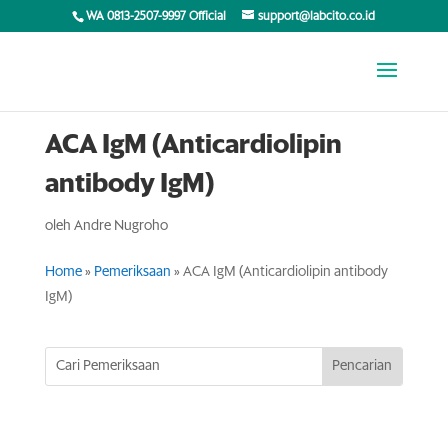
WA 0813-2507-9997 Official
support@labcito.co.id
ACA IgM (Anticardiolipin
antibody IgM)
oleh
Andre Nugroho
Home
»
Pemeriksaan
»
ACA IgM (Anticardiolipin antibody
IgM)