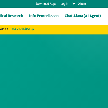
Download Apps
Log In
0 Item
ical Research
Info Pemeriksaan
Chat Alana (AI Agent)
ehat.
Cek Risiko →