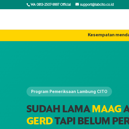
WA 0813-2507-9997 Official
support@labcito.co.id
Kesempatan menda
Program Pemeriksaan Lambung CITO
SUDAH LAMA
MAAG
A
GERD
TAPI BELUM PE