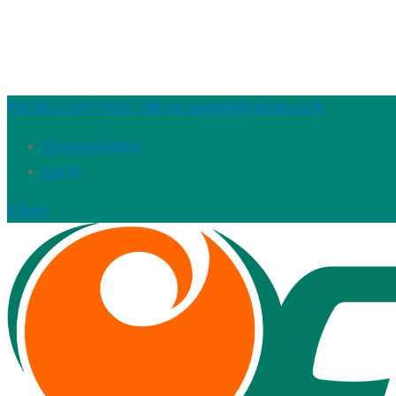
WA 0813-2507-9997 Official
support@labcito.co.id
Download Apps
Log In
0 Item