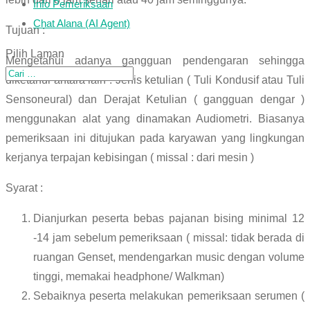
Info Pemeriksaan
Chat Alana (AI Agent)
Tujuan :
Pilih Laman
Mengetahui adanya gangguan pendengaran sehingga
diketahui antara lain : Jenis ketulian ( Tuli Kondusif atau Tuli
Sensoneural) dan Derajat Ketulian ( gangguan dengar )
menggunakan alat yang dinamakan Audiometri. Biasanya
pemeriksaan ini ditujukan pada karyawan yang lingkungan
kerjanya terpajan kebisingan ( missal : dari mesin )
Syarat :
Dianjurkan peserta bebas pajanan bising minimal 12
-14 jam sebelum pemeriksaan ( missal: tidak berada di
ruangan Genset, mendengarkan music dengan volume
tinggi, memakai headphone/ Walkman)
Sebaiknya peserta melakukan pemeriksaan serumen (