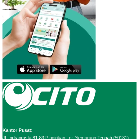
Kantor Pusat:
Jl. Indraprasta 81-83 Pindirikan Lor, Semarang Tengah (50131)