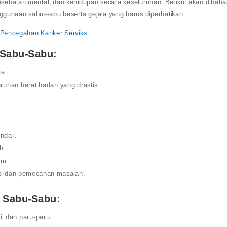
kesehatan mental, dan kehidupan secara keseluruhan. Berikut akan dibaha
ggunaan sabu-sabu beserta gejala yang harus diperhatikan
 Pencegahan Kanker Serviks
 Sabu-Sabu:
ia.
unan berat badan yang drastis.
ndali.
h.
em.
rasi dan pemecahan masalah.
 Sabu-Sabu:
i, dan paru-paru.