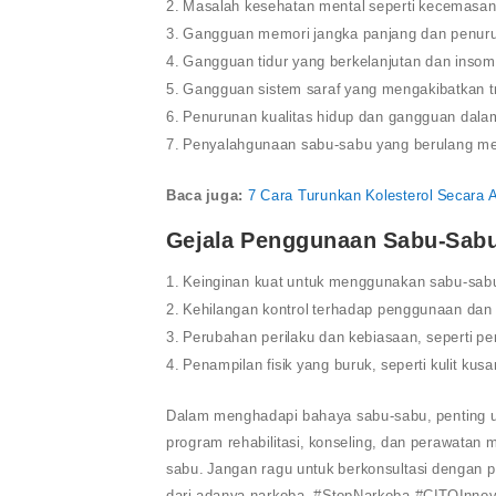
Masalah kesehatan mental seperti kecemasan k
Gangguan memori jangka panjang dan penuruna
Gangguan tidur yang berkelanjutan dan insomn
Gangguan sistem saraf yang mengakibatkan tr
Penurunan kualitas hidup dan gangguan dala
Penyalahgunaan sabu-sabu yang berulang men
Baca juga:
7 Cara Turunkan Kolesterol Secara 
Gejala Penggunaan Sabu-Sab
Keinginan kuat untuk menggunakan sabu-sabu
Kehilangan kontrol terhadap penggunaan dan 
Perubahan perilaku dan kebiasaan, seperti pen
Penampilan fisik yang buruk, seperti kulit kus
Dalam menghadapi bahaya sabu-sabu, penting un
program rehabilitasi, konseling, dan perawatan
sabu. Jangan ragu untuk berkonsultasi dengan p
dari adanya narkoba. #StopNarkoba #CITOInno