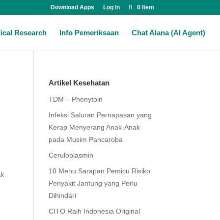
Download Apps
Log In
0 Item
ical Research
Info Pemeriksaan
Chat Alana (AI Agent)
Artikel Kesehatan
TDM – Phenytoin
Infeksi Saluran Pernapasan yang
Kerap Menyerang Anak-Anak
pada Musim Pancaroba
Ceruloplasmin
10 Menu Sarapan Pemicu Risiko
ak
Penyakit Jantung yang Perlu
Dihindari
CITO Raih Indonesia Original