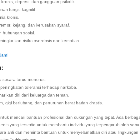
ronis, depresi, dan gangguan psikotik.
n fungsi kognitif.
ia kronis.
emor, kejang, dan kerusakan syaraf.
m hubungan sosial.
ingkatkan risiko overdosis dan kematian.
Alami
u:
 secara terus-menerus.
peningkatan toleransi terhadap narkoba.
arikan diri dari keluarga dan teman.
am, gigi berlubang, dan penurunan berat badan drastis.
tuk mencari bantuan profesional dan dukungan yang tepat. Ada berbaga
 medis yang tersedia untuk membantu individu yang terpengaruh oleh sabu
ara ahli dan meminta bantuan untuk menyelamatkan diri atau lingkungan
vationForHappiness