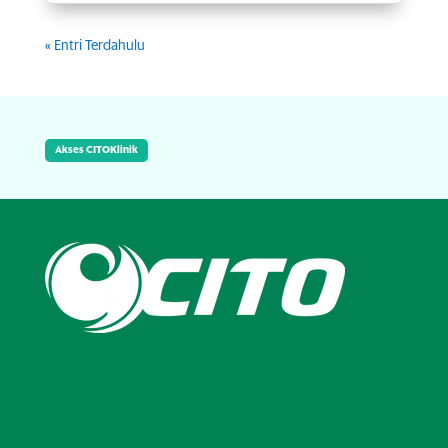
« Entri Terdahulu
Akses CITOKlinik